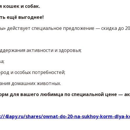
я кошек и собак.
ть ещё выгоднее!
пы» действует специальное предложение — скидка до 20
держания активности и здоровья;
а;
род и особых потребностей;
ания домашних животных.
орм для вашего любимца по специальной цене — ак
://4lapy.ru/shares/ownat-do-20-na-sukhoy-korm-dlya-k