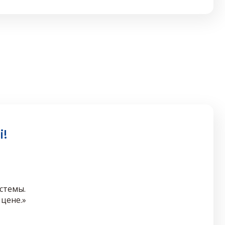
!
стемы.
цене.»